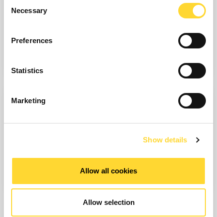
Consent
Necessary
Selection
ALLER VERS LES SOLUTIONS
Preferences
Découvrez comment Ovarro peut faire une grande différence
dans vos activités.
Statistics
Marketing
ALLER VERS LES SECTEURS
Show details
Nos technologies connectées prennent en charge les biens
d’équipement et les infrastructures nationales critiques dans le
Allow all cookies
monde entier. Pour en savoir plus.
Allow selection