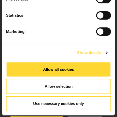
EXPLOREZ NOTRE TECHNOLOGIE
Statistics
Marketing
Choisissez le secteur
S’il vous plaît sélectionner
Show details
Choisissez la solution
Allow all cookies
Allow selection
S’il vous plaît sélectionner
Use necessary cookies only