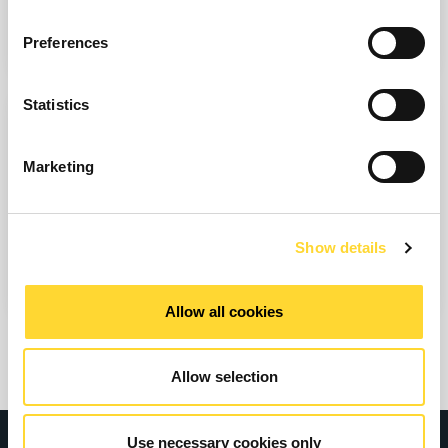
Découvrez comment Ovarro peut faire une grande différence
Preferences
dans vos activités.
Statistics
Marketing
ALLER VERS LES SECTEURS
Nos technologies connectées prennent en charge les biens
Show details
d’équipement et les infrastructures nationales critiques dans le
monde entier. Pour en savoir plus.
Allow all cookies
Allow selection
Use necessary cookies only