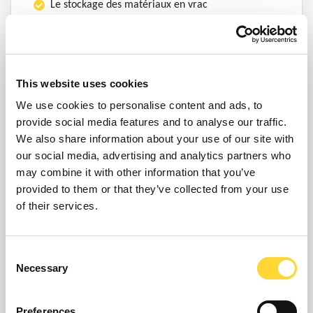
Le stockage des matériaux en vrac
La réfrigération et les systèmes de chauffage,
ventilation et climatisation
L’état des biens d’équipement et machines mobiles
This website uses cookies
et localisation GPS
We use cookies to personalise content and ads, to
L’état et la localisation GPS des équipements de
provide social media features and to analyse our traffic.
grande valeur loués
We also share information about your use of our site with
La passerelle machine à machine avec cyber-
our social media, advertising and analytics partners who
sécurité vers les appareils « intelligents »
may combine it with other information that you’ve
Les exigences légales concernant la production et le
provided to them or that they’ve collected from your use
stockage des effluents
of their services.
La surveillance à distance, les alertes et le contrôle
à travers des solutions SUPERVISION, des systèmes
Consent
basés sur l’informatique en nuage, un accès w
Necessary
Selection
Les calculs customisés pour des besoins spécifiques
La production automatique des rapports
Preferences