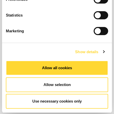
L’acquisition de données et la fourniture de systèmes
de haut niveau
Statistics
La surveillance et la sûreté, y compris des caméras
réseau et des alertes de personnel à distance
Marketing
Les systèmes d’éclairage intelligents
Show details
Allow all cookies
SUGGESTED TECHNOLOGY
Allow selection
Use necessary cookies only