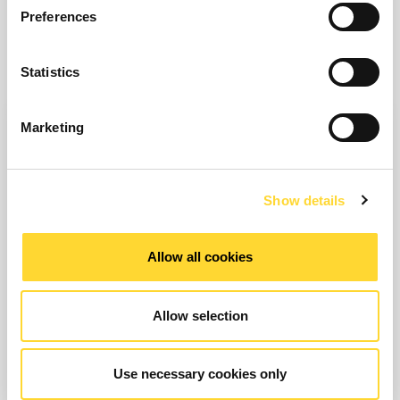
Preferences
Statistics
Marketing
Show details
NEXUS - SERVEUR DE
BASE DE DONNÉES
Allow all cookies
DE TÉLÉMÉTRIE
Allow selection
SCOPE
Use necessary cookies only