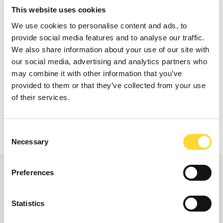
van de Enigma3m-units werden in totaal 115
This website uses cookies
lekken gevonden en gerepareerd.
We use cookies to personalise content and ads, to
provide social media features and to analyse our traffic.
We also share information about your use of our site with
our social media, advertising and analytics partners who
may combine it with other information that you’ve
provided to them or that they’ve collected from your use
Bekijk Enigma3M
of their services.
Consent
Necessary
Selection
Preferences
Statistics