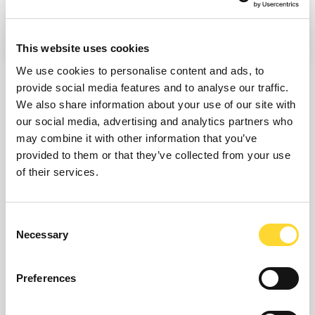
Verzenden
This website uses cookies
We use cookies to personalise content and ads, to
provide social media features and to analyse our traffic.
Zoekt u iets anders?
We also share information about your use of our site with
our social media, advertising and analytics partners who
may combine it with other information that you’ve
provided to them or that they’ve collected from your use
of their services.
Verkoopvragen
Laten we samenwerken
Consent
Necessary
Selection
Klantenondersteuning
Preferences
Hoe kunnen we u vandaag helpen?