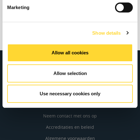
Bekijk hoe van Ovarro een enorm verschil voor uw bedrijf kan
Marketing
maken.
Show details
Allow all cookies
Allow selection
Bedrijf
Over ons
Use necessary cookies only
Carrières
Neem contact met ons op
Accreditaties en beleid
Algemene voorwaarden