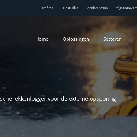
Carrières
Casestudies
Kenniscentrum
Mijn Datawatt
Home
Oplossingen
Sectoren
sche lekkenlogger voor de externe opsporing