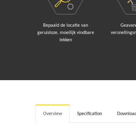
Bepaald de locatie van
Geavan
geruisloze, moeilijk vindbare
versnellings
lekken
Overview
Specification
Downloa