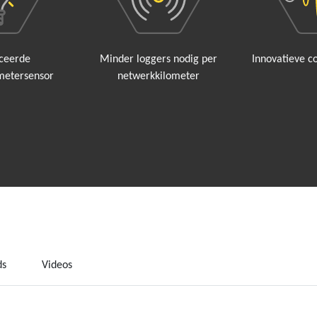
ceerde
Minder loggers nodig per
Innovatieve c
metersensor
netwerkkilometer
ds
Videos