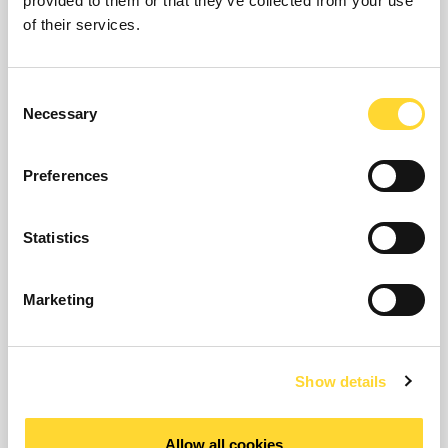
provided to them or that they’ve collected from your use
of their services.
Consent
Necessary
Selection
Preferences
Statistics
De Enigma5hyQ is een variant van het
Marketing
Enigma3m geavanceerde meerpunts-
geluidscorrelatiesysteem. Deze loggers bepalen
met gebruik van 3G- of 2G-communicatie en
geavanceerde correlatieanalyse extern de
Show details
positie van lekken in leidingen van elk materiaal
en elke doorsnee, en over lange afstanden.
Allow all cookies