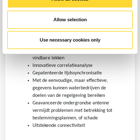
Zeer gevoelige hydrofoonsensor
Kan het hele netwerk beslaan ongeacht
Allow selection
materiaal of diameter van de leidingen
Lange afstand tussen aansluitingen
betekent minder toegepaste loggers, dus
Use necessary cookies only
lagere kosten
Bepaalt de locatie van geruisloze, moeilijk
vindbare lekken
Innovatieve correlatieanalyse
Gepatenteerde tijdssynchronisatie
Met de eenvoudige, maar effectieve,
gegevens kunnen waterbedrijven de
doelen van de regelgeving bereiken
Geavanceerde ondergrondse antenne
vermijdt problemen met betrekking tot
bestemmingsplannen, of schade
Uitstekende connectiviteit