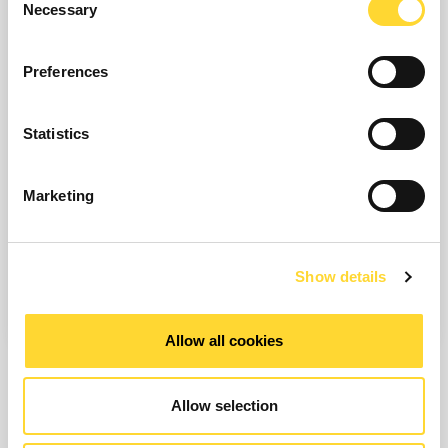
Necessary
Selection
Eureka
Preferences
Ontdek ons assortiment Eureka correlerende
Statistics
geluidsloggers voor het nauwkeurig lokaliseren van
lekkages in metalen en kunststof leidingen.
Marketing
Find Out More
Show details
Allow all cookies
Allow selection